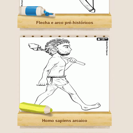
Flecha e arco pré-históricos
Homo sapiens arcaico