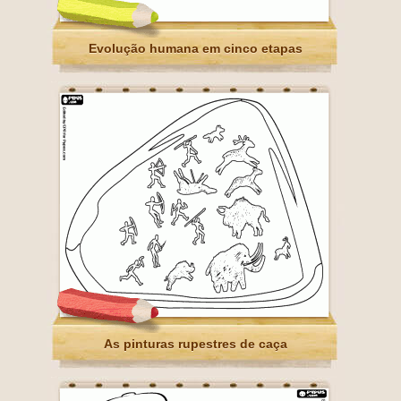
Evolução humana em cinco etapas
As pinturas rupestres de caça