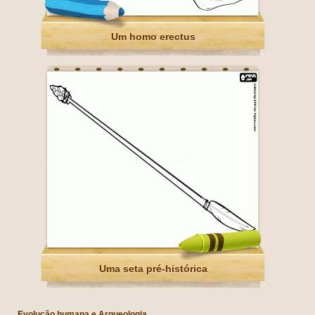
Um homo erectus
Uma seta pré-histórica
Evolução humana e Arqueologia