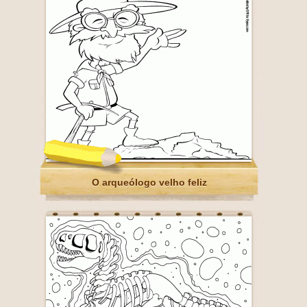
O arqueólogo velho feliz