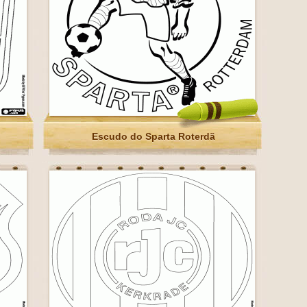
Escudo do Sparta Roterdã