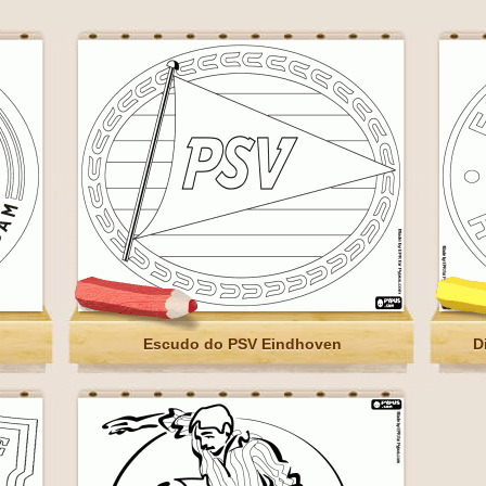
Escudo do PSV Eindhoven
D