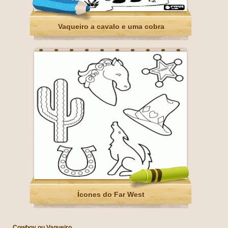
Vaqueiro a cavalo e uma cobra
Ícones do Far West
Cowboy ou Vaqueiro