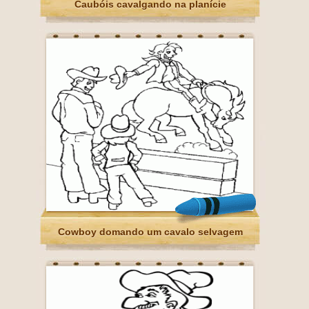
Caubóis cavalgando na planície
Cowboy domando um cavalo selvagem