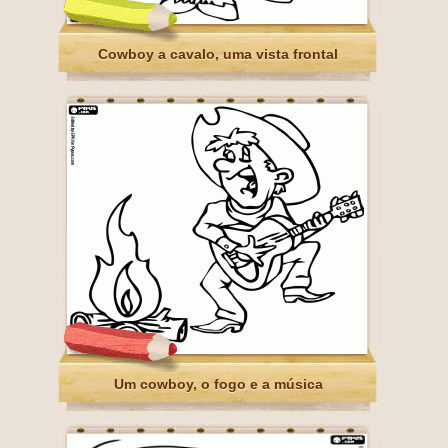
Cowboy a cavalo, uma vista frontal
Um cowboy, o fogo e a música