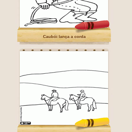
Caubói lança a corda