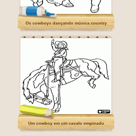
Os cowboys dançando música country
Um cowboy em um cavalo empinado