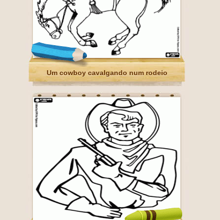
Um cowboy cavalgando num rodeio