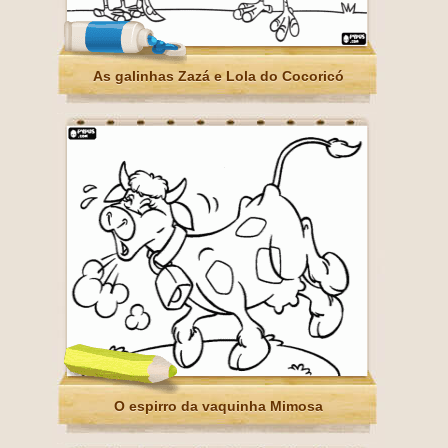
As galinhas Zazá e Lola do Cocoricó
O espirro da vaquinha Mimosa