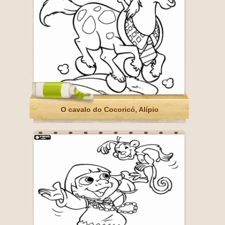
O cavalo do Cocoricó, Alípio