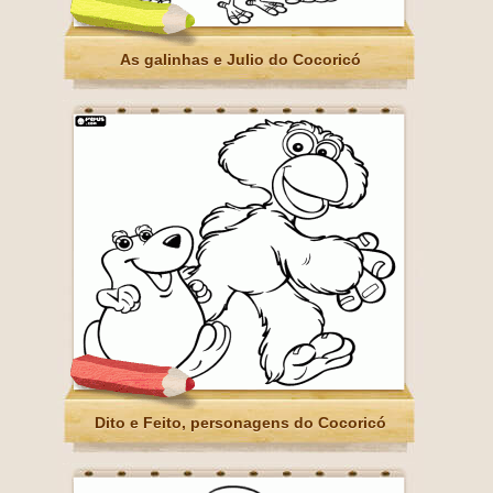
As galinhas e Julio do Cocoricó
Dito e Feito, personagens do Cocoricó