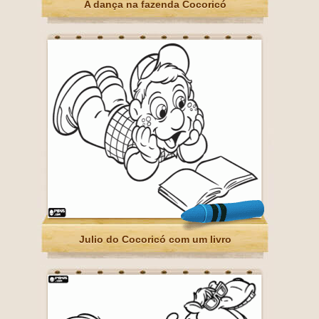
A dança na fazenda Cocoricó
Julio do Cocoricó com um livro