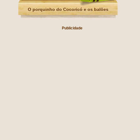
O porquinho do Cocoricó e os balões
Publicidade