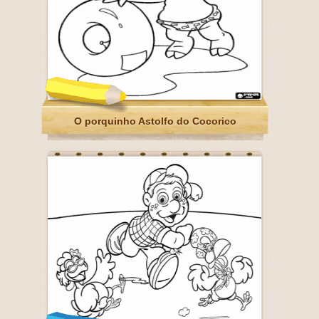
O porquinho Astolfo do Cocorico