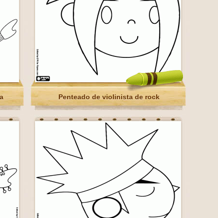
a
Penteado de violinista de rock