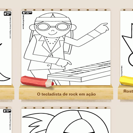
Rost
O tecladista de rock em ação