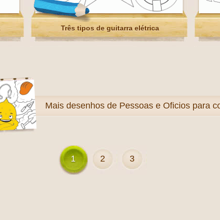
k
Três tipos de guitarra elétrica
Mais
desenhos de Pessoas e Oficios para co
1
2
3