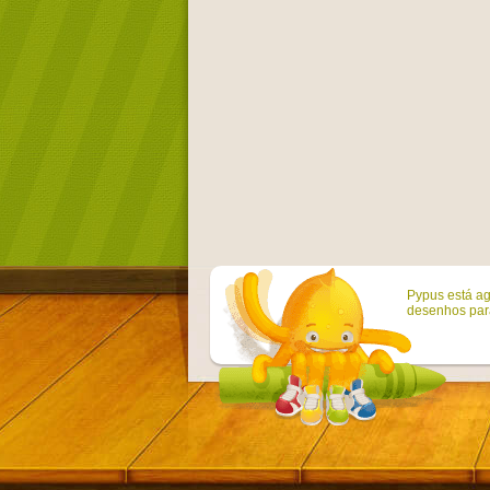
Pypus está ag
desenhos para 