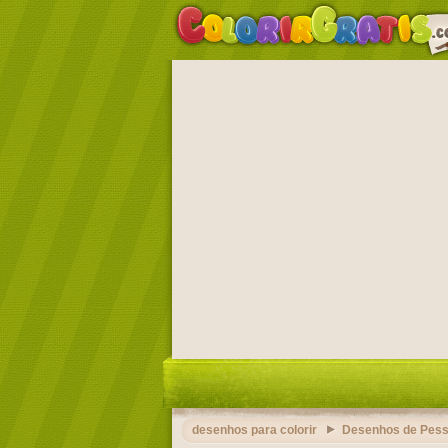
desenhos para colorir
Desenhos de Pess