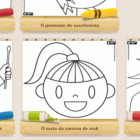
O penteado do saxofonista
k
O rosto da cantora de rock