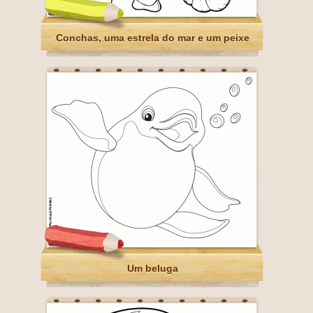
Conchas, uma estrela do mar e um peixe
Um beluga