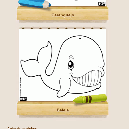
Caranguejo
Baleia
Animais marinhos