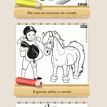
Ela com as escovas do cavalo
A garota selou o cavalo