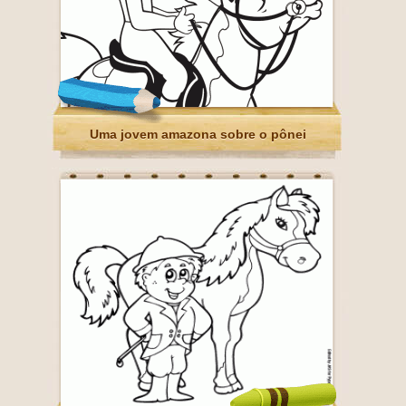
Uma jovem amazona sobre o pônei