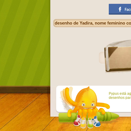
desenho de Yadira, nome feminino c
Pypus está ag
desenhos para 