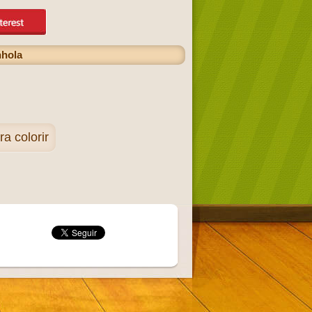
nhola
 colorir