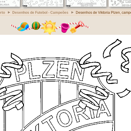
rto
Desenhos de Futebol - Campeões
Desenhos de Viktoria Plzen, cam