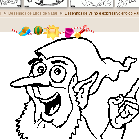
l
Desenhos de Elfos de Natal
Desenhos de Velho e expressivo elfo do Pai