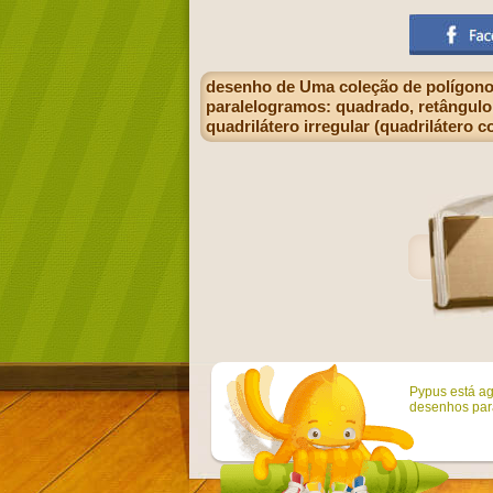
desenho de Uma coleção de polígonos
paralelogramos: quadrado, retângulo,
quadrilátero irregular (quadrilátero
Pypus está ag
desenhos para 