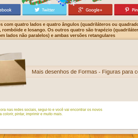
 com quatro lados e quatro ângulos (quadriláteros ou quadrado
 rombóide e losango. Os outros quatro são trapézio (quadriláte
 com lados não paralelos) e ambas versões retangulares
Mais
desenhos de Formas - Figuras para co
ora nas redes sociais, segui-lo e você vai encontrar os novos
colorir, pintar, imprimir e muito mais.