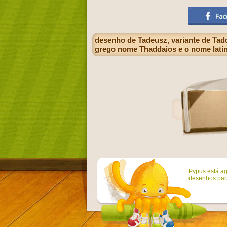
desenho de Tadeusz, variante de Tad
grego nome Thaddaios e o nome lati
Pypus está ag
desenhos para 