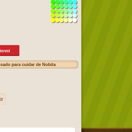
sado para cuidar de Nobita
ir