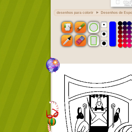
desenhos para colorir
Desenhos de Espo