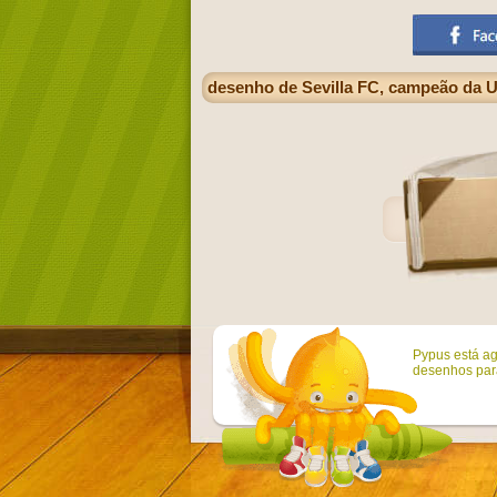
desenho de Sevilla FC, campeão da 
Pypus está ag
desenhos para 