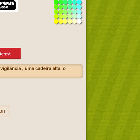
giláncia , uma cadeira alta, o
rir