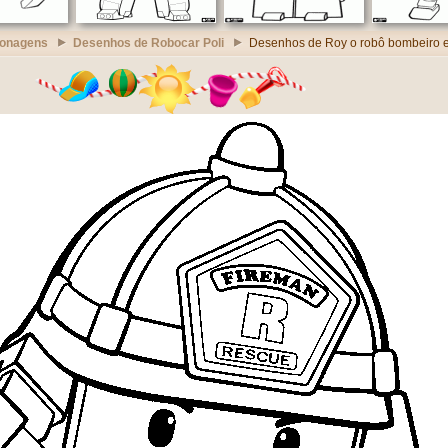
sonagens
Desenhos de Robocar Poli
Desenhos de Roy o robô bombeiro 