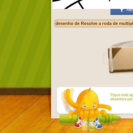
desenho de Resolve a roda de multip
Pypus está ag
desenhos para 