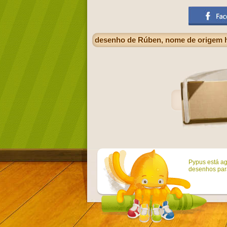
desenho de Rúben, nome de origem h
Pypus está ag
desenhos para 