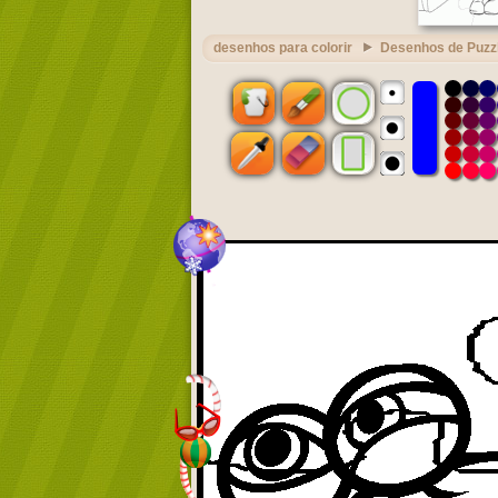
desenhos para colorir
Desenhos de Puzz