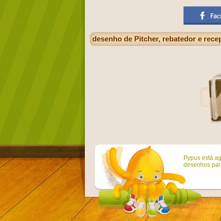
desenho de Pitcher, rebatedor e rece
Pypus está ag
desenhos para 