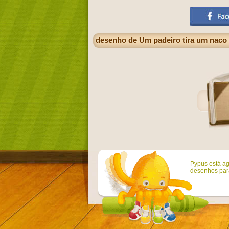
desenho de Um padeiro tira um naco 
Pypus está ag
desenhos para 