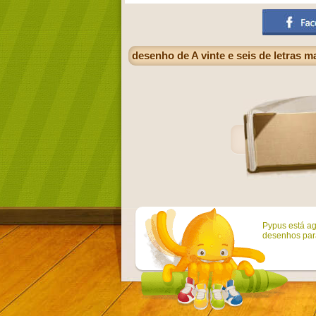
desenho de A vinte e seis de letras m
Pypus está ag
desenhos para 