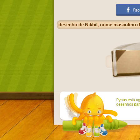
desenho de Nikhil, nome masculino d
Pypus está ag
desenhos para 