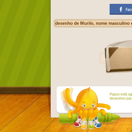
desenho de Murilo, nome masculino 
Pypus está ag
desenhos para 