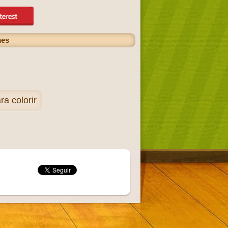
mes
a colorir