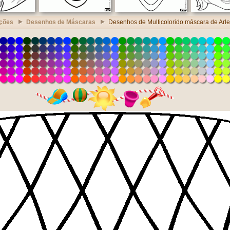
ções
Desenhos de Máscaras
Desenhos de Multicolorido máscara de Arl