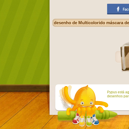
desenho de Multicolorido máscara d
Pypus está ag
desenhos para 