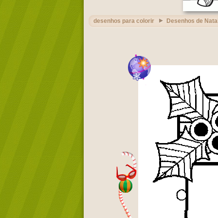
desenhos para colorir
Desenhos de Nata