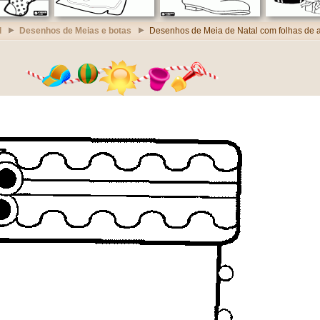
l
Desenhos de Meias e botas
Desenhos de Meia de Natal com folhas de 