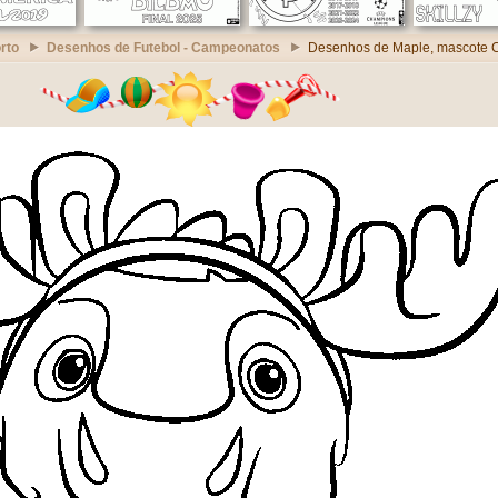
rto
Desenhos de Futebol - Campeonatos
Desenhos de Maple, mascote