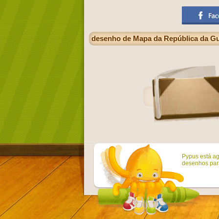
desenho de Mapa da República da Gui
Pypus está ag
desenhos para 