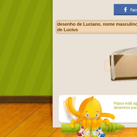
desenho de Luciano, nome masculino 
de Lucius
Pypus está ag
desenhos para 