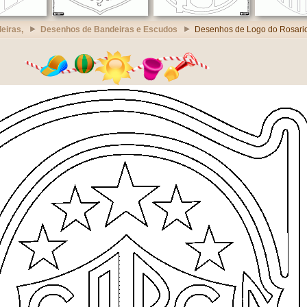
eiras,
Desenhos de Bandeiras e Escudos
Desenhos de Logo do Rosario