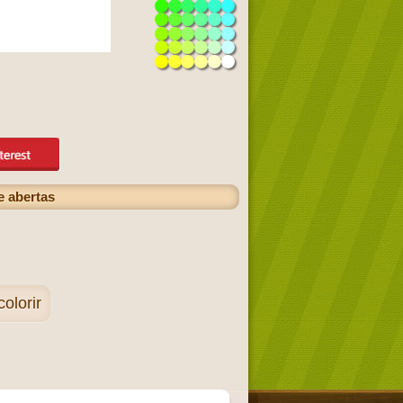
e abertas
olorir