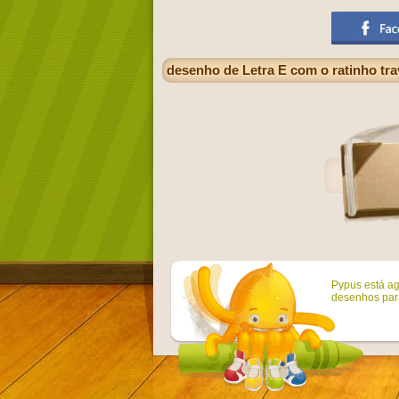
desenho de Letra E com o ratinho tr
Pypus está ag
desenhos para 