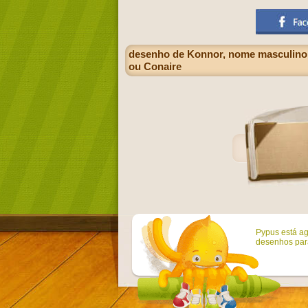
desenho de Konnor, nome masculino 
ou Conaire
Pypus está ag
desenhos para 