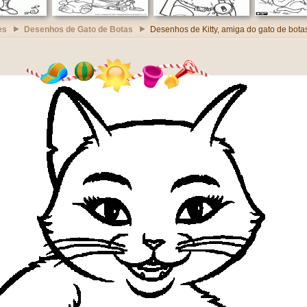
es
Desenhos de Gato de Botas
Desenhos de Kitty, amiga do gato de bota