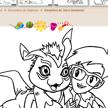
me
Desenhos de Digimon
Desenhos de Joe e Gomamon