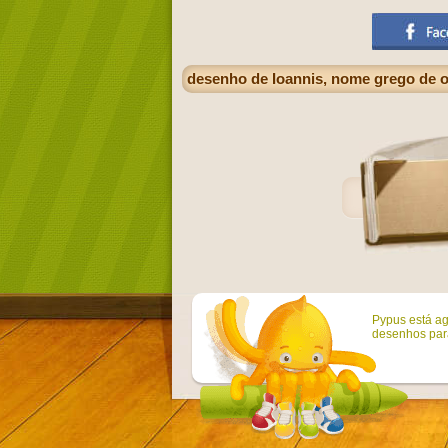
desenho de Ioannis, nome grego de o
Pypus está ag
desenhos para 