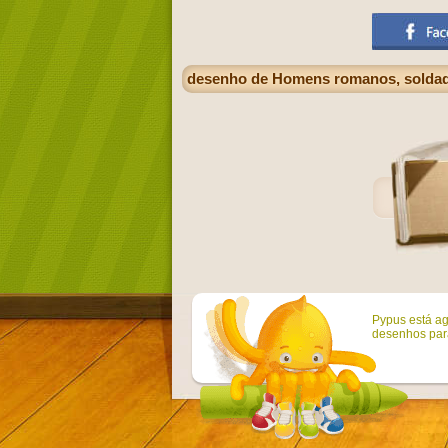
desenho de Homens romanos, soldad
Pypus está ag
desenhos para 