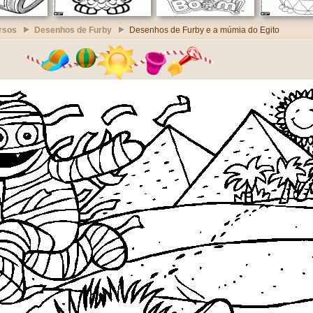
rsos
Desenhos de Furby
Desenhos de Furby e a múmia do Egito