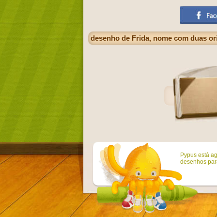
desenho de Frida, nome com duas or
Pypus está ag
desenhos para 