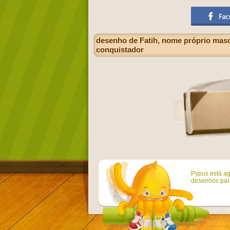
desenho de Fatih, nome próprio mascu
conquistador
Pypus está ag
desenhos para 