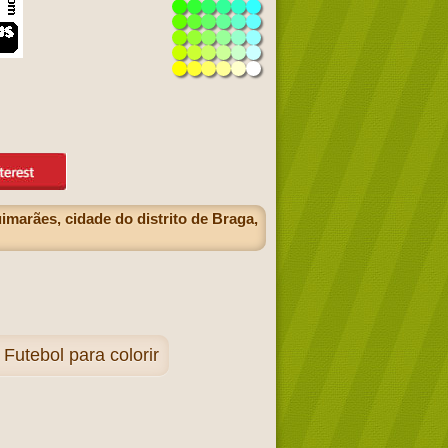
marães, cidade do distrito de Braga,
utebol para colorir