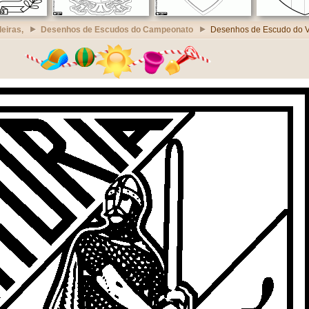
eiras,
Desenhos de Escudos do Campeonato
Desenhos de Escudo do Vi