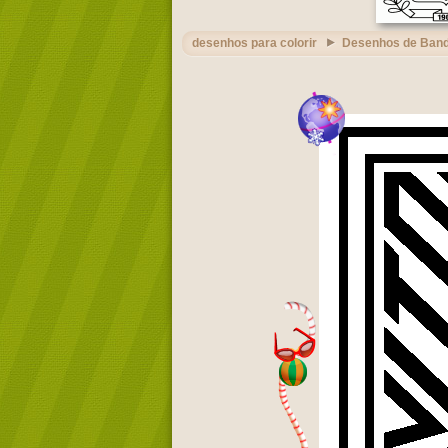
desenhos para colorir
Desenhos de Band