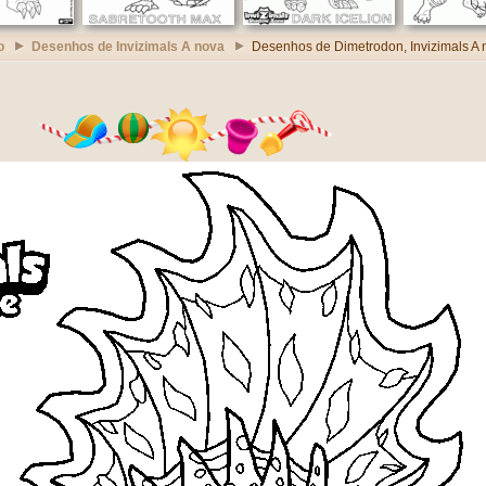
o
Desenhos de Invizimals A nova
Desenhos de Dimetrodon, Invizimals A