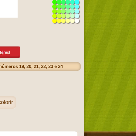
meros 19, 20, 21, 22, 23 e 24
lorir