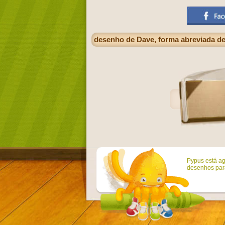
desenho de Dave, forma abreviada d
Pypus está ag
desenhos para 