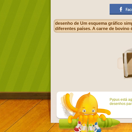
desenho de Um esquema gráfico simpl
diferentes países. A carne de bovin
Pypus está ag
desenhos para 