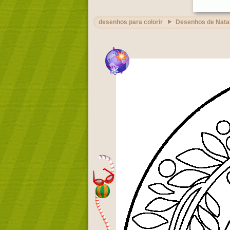
desenhos para colorir
Desenhos de Nata