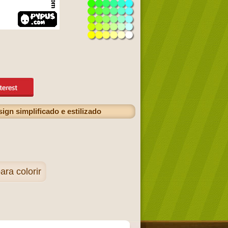
gn simplificado e estilizado
ra colorir