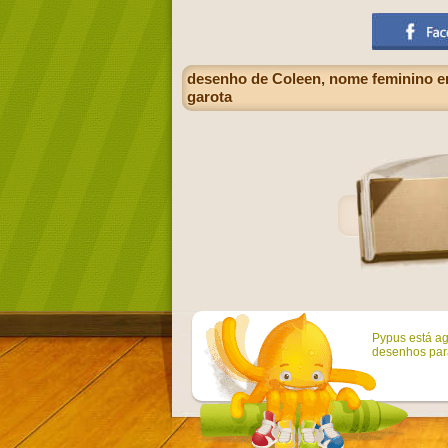
desenho de Coleen, nome feminino em i
garota
Pypus está ag
desenhos para 