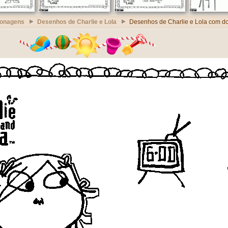
sonagens
Desenhos de Charlie e Lola
Desenhos de Charlie e Lola com do