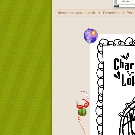
desenhos para colorir
Desenhos de Per