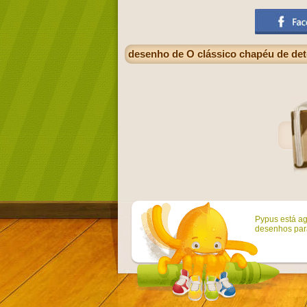
desenho de O clássico chapéu de det
Pypus está ag
desenhos para 