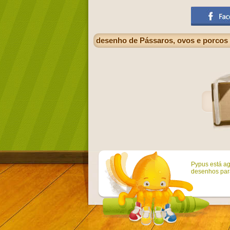
desenho de Pássaros, ovos e porcos
Pypus está ag
desenhos para 